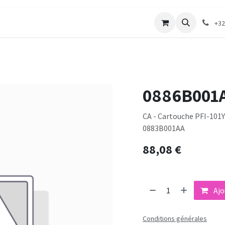
merie
Catalogue textile
Contactez-nous
+32
0886B001
CA - Cartouche PFI-101Y
0883B001AA
88,08
€
Ajo
Conditions générales