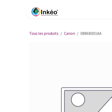
Se rendre au contenu
Accueil
Boutique
Impri
Tous les produits
Canon
0886B001AA