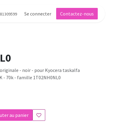
Se connecter
Contactez-nous
81309599
L0
riginale - noir - pour Kyocera taskalfa
5K - 70k - famille 1T02NH0NL0
uter au panier