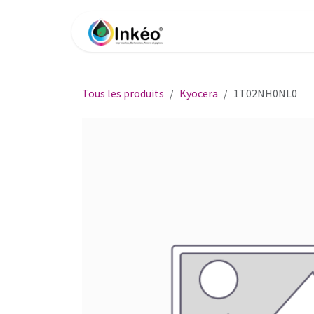
Se rendre au contenu
Accueil
Boutique
Impri
Tous les produits
Kyocera
1T02NH0NL0