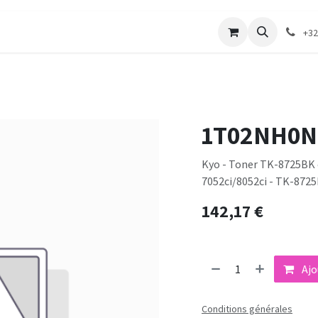
merie
Catalogue textile
Contactez-nous
+32
1T02NH0N
Kyo - Toner TK-8725BK o
7052ci/8052ci - TK-872
142,17
€
Ajo
Conditions générales