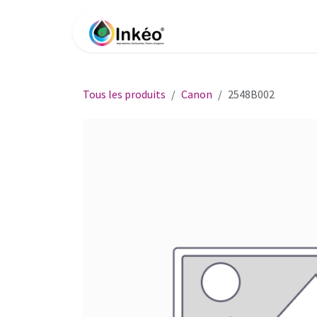
Se rendre au contenu
Accueil
Boutique
Impri
Tous les produits
Canon
2548B002