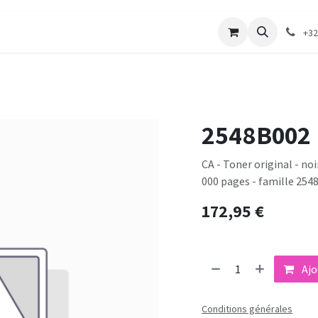
merie
Catalogue textile
Contactez-nous
+32
2548B002
CA - Toner original - no
000 pages - famille 254
172,95
€
Ajo
Conditions générales