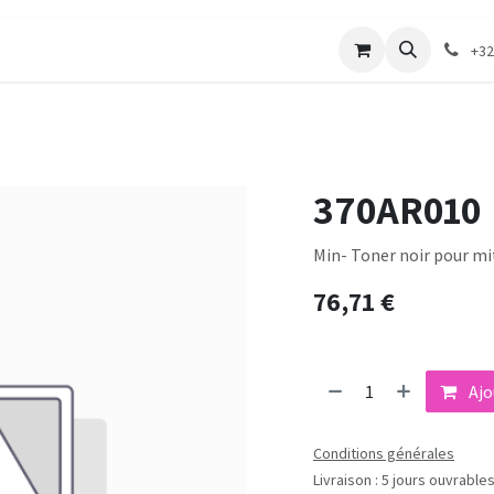
merie
Catalogue textile
Contactez-nous
+32
370AR010
Min- Toner noir pour mi
76,71
€
Ajo
Conditions générales
Livraison : 5 jours ouvrable