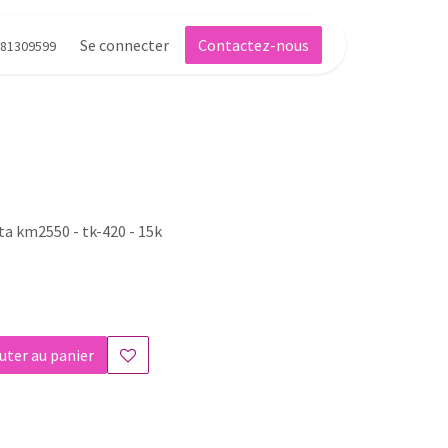
Se connecter
Contactez-nous
81309599
ta km2550 - tk-420 - 15k
uter au panier
s