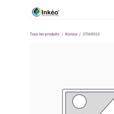
Se rendre au contenu
Accueil
Boutique
Impri
Tous les produits
Konica
370AR010