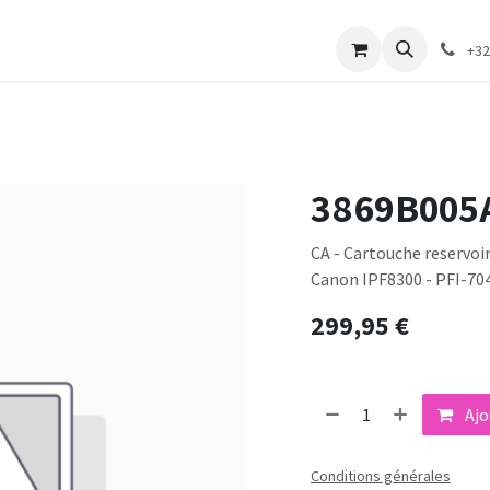
merie
Catalogue textile
Contactez-nous
+32
3869B005
CA - Cartouche reservoir 
Canon IPF8300 - PFI-70
299,95
€
Ajo
Conditions générales