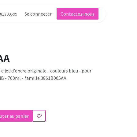
Se connecter
Contactez-nous
81309599
AA
e jet d'encre originale - couleurs bleu - pour
4B - 700ml - famille 3861B005AA
uter au panier