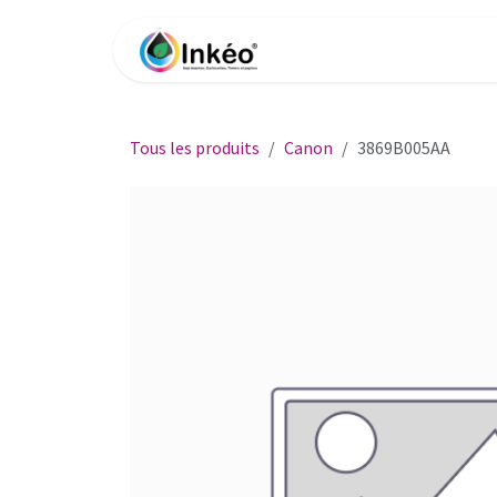
Se rendre au contenu
Accueil
Boutique
Impri
Tous les produits
Canon
3869B005AA