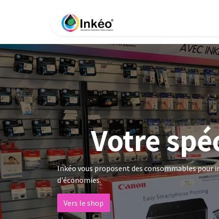
Se rendre au contenu
Accueil
Boutique
Impri
Votre spé
Inkéo vous proposent des consommables pour imp
d'économies.
Vers le shop