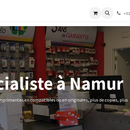
merie
Catalogue textile
Contactez-nous
+32
cialiste à Namur
rimantes en compatibles ou en originales, plus de copies, plus