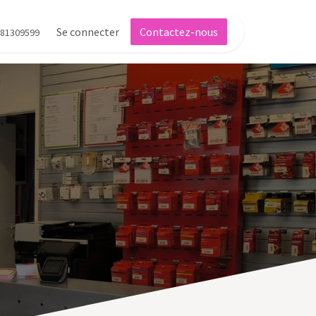
Se connecter
Contactez-nous
81309599