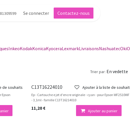
Se connecter
Contactez-nous
81309599
ques
Inkeo
Kodak
Konica
Kyocera
Lexmark
Livraisons
Nashuatec
Oki
O
En vedette
Trier par:
C13T16224010
te de souhaits
Ajouter à la liste de souhait
ur Epson
Ep - Cartouche e jet d'encre originale - cyan - pour Epson WF2510WF 
- 3,1ml - famille C13T16214010
11,20
€
anier
Ajouter au panier