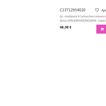
C13T12954020
Ajo
Ep - multipack 4 Cartouches couleurs o
Stylus SX420/BX305F/BX320FW - Capaci
68,98
€