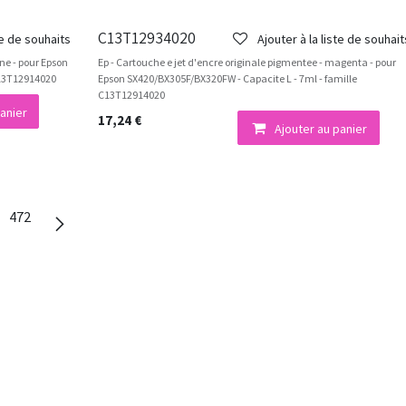
C13T12934020
te de souhaits
Ajouter à la liste de souhait
une - pour Epson
Ep - Cartouche e jet d'encre originale pigmentee - magenta - pour
C13T12914020
Epson SX420/BX305F/BX320FW - Capacite L - 7ml - famille
C13T12914020
anier
17,24
€
Ajouter au panier
472