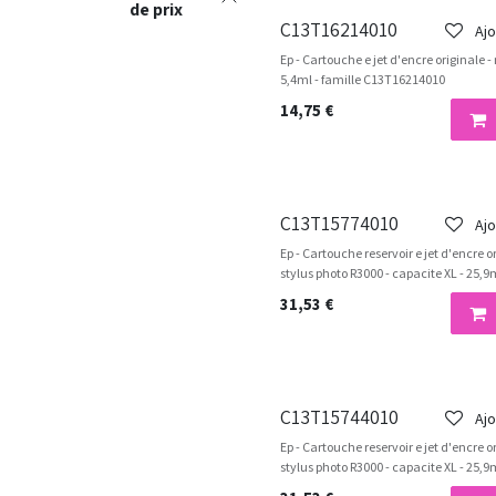
de prix
C13T16214010
Ajo
Ep - Cartouche e jet d'encre originale -
5,4ml - famille C13T16214010
14,75
€
C13T15774010
Ajo
Ep - Cartouche reservoir e jet d'encre or
stylus photo R3000 - capacite XL - 25,
31,53
€
C13T15744010
Ajo
Ep - Cartouche reservoir e jet d'encre o
stylus photo R3000 - capacite XL - 25,