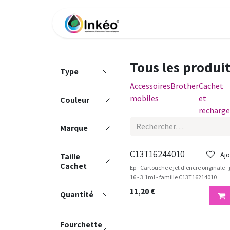
Se rendre au contenu
Accueil
Boutique
Impri
Tous les produi
Type
Accessoires
Brother
Cachet
mobiles
et
Couleur
recharge
Marque
C13T16244010
Ajo
Taille
Cachet
Ep - Cartouche e jet d'encre originale 
16 - 3,1ml - famille C13T16214010
11,20
€
Quantité
Fourchette