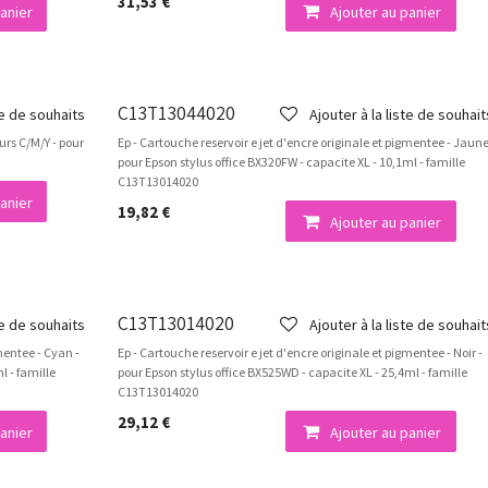
31,53
€
anier
Ajouter au panier
C13T13044020
te de souhaits
Ajouter à la liste de souhait
urs C/M/Y - pour
Ep - Cartouche reservoir e jet d'encre originale et pigmentee - Jaune
pour Epson stylus office BX320FW - capacite XL - 10,1ml - famille
C13T13014020
anier
19,82
€
Ajouter au panier
C13T13014020
te de souhaits
Ajouter à la liste de souhait
gmentee - Cyan -
Ep - Cartouche reservoir e jet d'encre originale et pigmentee - Noir -
l - famille
pour Epson stylus office BX525WD - capacite XL - 25,4ml - famille
C13T13014020
29,12
€
anier
Ajouter au panier