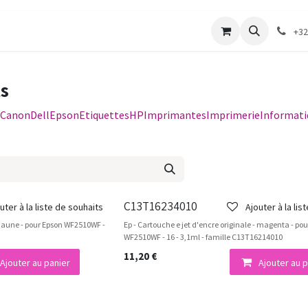
merie
Catalogue textile
Contactez-nous
+32
ts
Canon
Dell
Epson
Etiquettes
HP
Imprimantes
Imprimerie
Informati
C13T16234010
uter à la liste de souhaits
Ajouter à la lis
- jaune - pour Epson WF2510WF -
Ep - Cartouche e jet d'encre originale - magenta - po
WF2510WF - 16 - 3,1ml - famille C13T16214010
11,20
€
Ajouter au panier
Ajouter au p