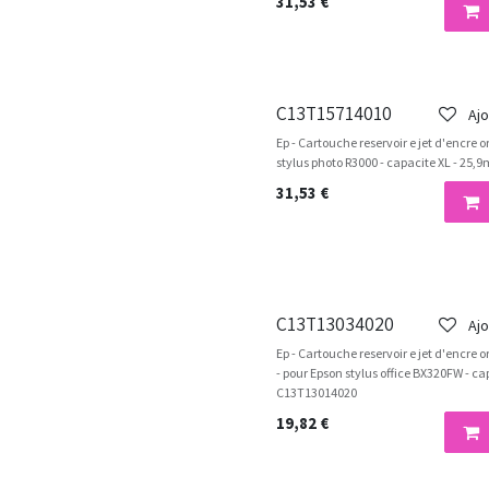
31,53
€
C13T15714010
Ajo
Ep - Cartouche reservoir e jet d'encre o
stylus photo R3000 - capacite XL - 25,
31,53
€
C13T13034020
Ajo
Ep - Cartouche reservoir e jet d'encre 
- pour Epson stylus office BX320FW - cap
C13T13014020
19,82
€