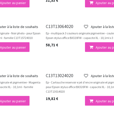
31,53
€
Ajouter au panier
Ajouter au p
C13T13064020
uter à la liste de souhaits
Ajouter à la lis
riginale - Noir photo - pour Epson
Ep - multipack 3 couleurs originale pigmentee - coule
9ml - famille C13T15724010
Epson stylus office BX320FW - capacite XL - 10,1ml x 3
58,71
€
Ajouter au panier
Ajouter au p
C13T13024020
uter à la liste de souhaits
Ajouter à la lis
originale et pigmentee - Magenta
Ep - Cartouche reservoir e jet d'encre originale et pi
acite XL - 10,1ml - famille
pour Epson stylus office BX320FW - capacite XL - 10,1m
C13T13014020
19,82
€
Ajouter au panier
Ajouter au p