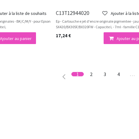
C13T12944020
uter à la liste de souhaits
Ajouter à la lis
riginales - BK/C/M/Y - pour Epson
Ep - Cartouche e jet d'encre originale pigmentee - ja
te L
SX420/BX305F/BX320FW - Capacite L - 7ml - famille 
17,24
€
Ajouter au panier
Ajouter au p
1
2
3
4
…