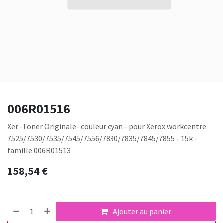
006R01516
Xer -Toner Originale- couleur cyan - pour Xerox workcentre
7525/7530/7535/7545/7556/7830/7835/7845/7855 - 15k -
famille 006R01513
158,54
€
Ajouter au panier