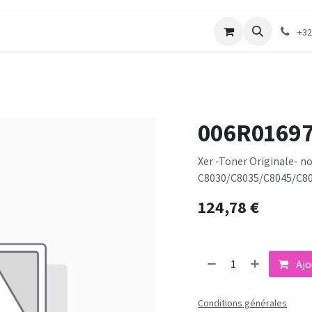
merie
Catalogue textile
Contactez-nous
+32
006R0169
Xer -Toner Originale- no
C8030/C8035/C8045/C805
124,78
€
Ajo
Conditions générales