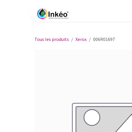
Se rendre au contenu
Accueil
Boutique
Impri
Tous les produits
Xerox
006R01697