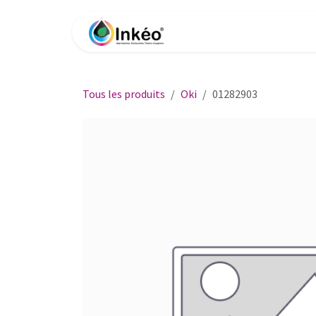
Se rendre au contenu
Accueil
Boutique
Impri
Tous les produits
Oki
01282903