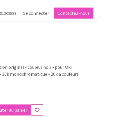
Se connecter
Contactez-nous
81309599
on original - couleur noir - pour Oki
 30k monochromatique - 20k a couleurs
uter au panier