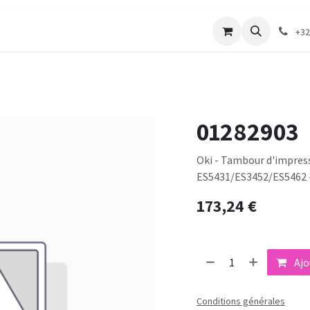
merie
Catalogue textile
Contactez-nous
+32
01282903
Oki - Tambour d'impressi
ES5431/ES3452/ES5462 -
173,24
€
Ajo
Conditions générales