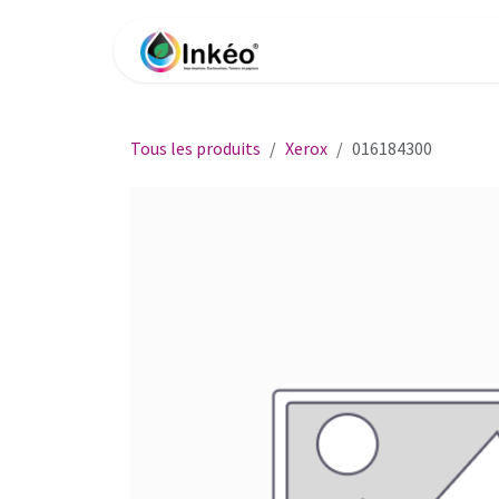
Se rendre au contenu
Accueil
Boutique
Impri
Tous les produits
Xerox
016184300