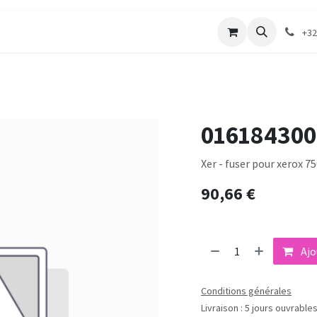
merie
Catalogue textile
Contactez-nous
+32
016184300
Xer - fuser pour xerox 75
90,66
€
Ajo
Conditions générales
Livraison : 5 jours ouvrable