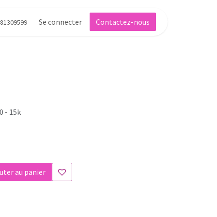
Se connecter
Contactez-nous
81309599
0 - 15k
uter au panier
s