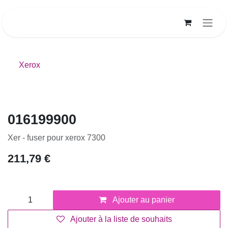
Se rendre au contenu
Xerox
016199900
Xer - fuser pour xerox 7300
211,79
€
Ajouter au panier
Ajouter à la liste de souhaits