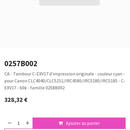
0257B002
CA - Tambour C-EXV17 d'impression originale - couleur cyan -
pour Canon CLC4040/CLC5151/IRC4580/IRC5180/IRC5185 - C-
EXV17 - 60k - famille 0258B002
328,32
€
Ajouter au panier