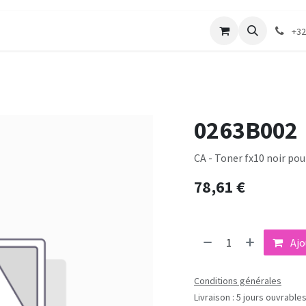
merie
Catalogue textile
Contactez-nous
+32
0263B002
CA - Toner fx10 noir pou
78,61
€
Ajo
Conditions générales
Livraison : 5 jours ouvrable