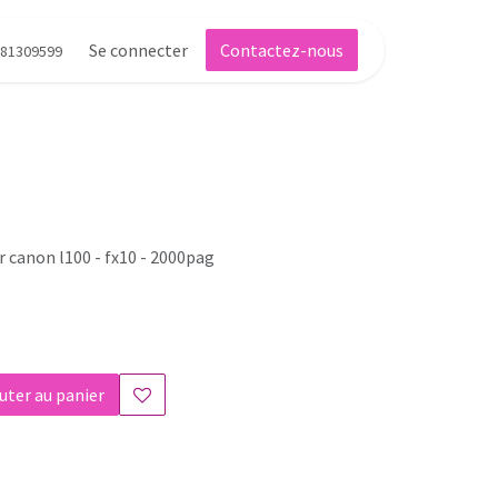
Se connecter
Contactez-nous
81309599
r canon l100 - fx10 - 2000pag
uter au panier
s