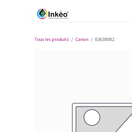
Se rendre au contenu
Accueil
Boutique
Impri
Tous les produits
Canon
0263B002