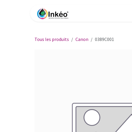
Se rendre au contenu
Accueil
Boutique
Impri
Tous les produits
Canon
0389C001