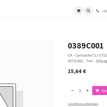
merie
Catalogue textile
Contactez-nous
+32
0389C001
CA - Cartouche CLI-571G
0372C001 - 7ml - 320pag
15,64
€
Ajo
Conditions générales