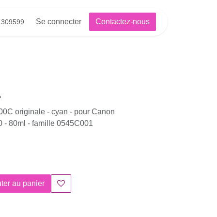
Se connecter
Contactez-nous
81309599
C originale - cyan - pour Canon imageprograf
le 0545C001
uter au panier