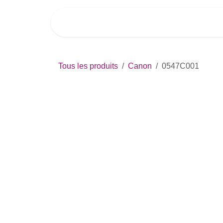
Se rendre au contenu
Accueil
Boutique
Impri
Tous les produits
Canon
0547C001