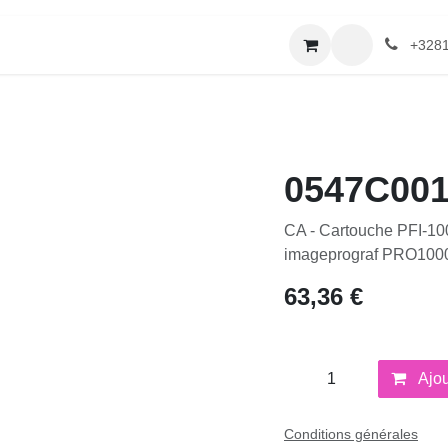
merie
Catalogue textile
Contactez-nous
+32
0547C001
CA - Cartouche PFI-1000
PRO1000 - 80ml - famil
63,36
€
Ajo
Conditions générales