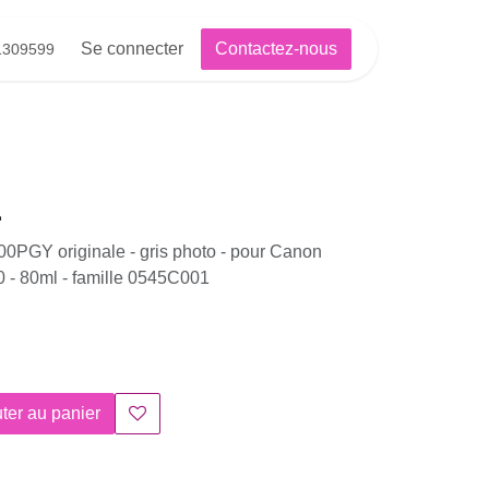
Se connecter
Contactez-nous
81309599
PGY originale - gris photo - pour Canon
 80ml - famille 0545C001
er au panier