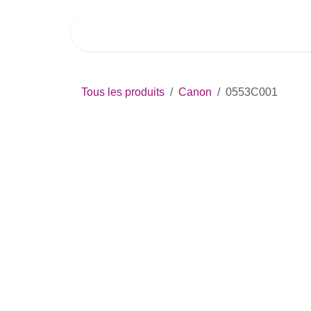
Se rendre au contenu
Accueil
Boutique
Imprim
Tous les produits
Canon
0553C001