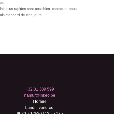
s
ais plus rapides sont possibles, contactez-nous.
s standard de cinq jours.
+32 81 309 599
namur@inkeo.be
Horaire
Lundi - vendredi
9h30 à 12h30 / 13h à 17h