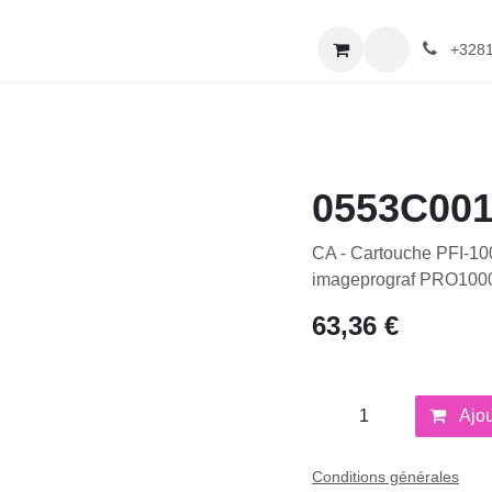
erie
Catalogue textile
Contactez-nous
+32
0553C001
CA - Cartouche PFI-1000
imageprograf PRO1000 -
63,36
€
Ajout
Conditions générales