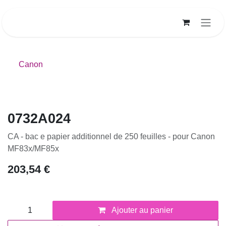
Se rendre au contenu
Canon
0732A024
CA - bac e papier additionnel de 250 feuilles - pour Canon
MF83x/MF85x
203,54
€
Ajouter au panier