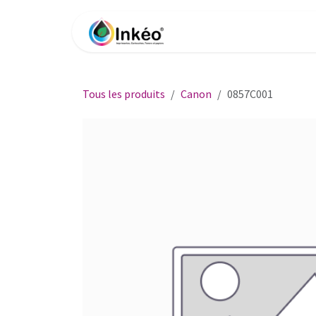
Se rendre au contenu
Accueil
Boutique
Impri
Tous les produits
Canon
0857C001