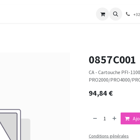
merie
Catalogue textile
Contactez-nous
+32
0857C001
CA - Cartouche PFI-1100
PRO2000/PRO4000/PRO
94,84
€
Ajo
Conditions générales