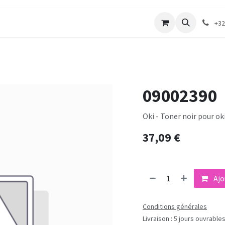
merie
Catalogue textile
Contactez-nous
+32
09002390
Oki - Toner noir pour oki
37,09
€
Ajo
Conditions générales
Livraison : 5 jours ouvrable