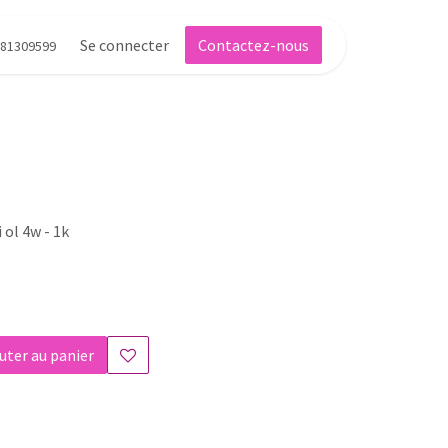
Se connecter
Contactez-nous
81309599
 ol 4w - 1k
uter au panier
s