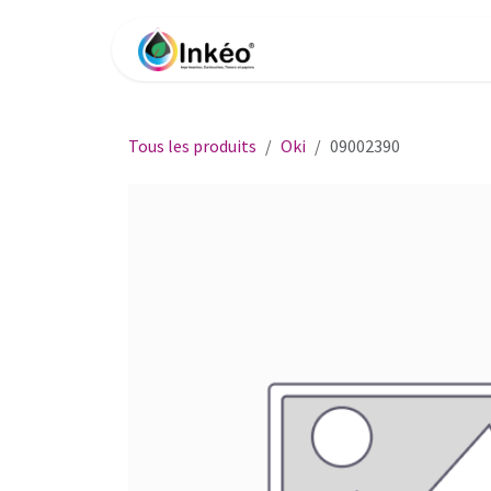
Se rendre au contenu
Accueil
Boutique
Impri
Tous les produits
Oki
09002390