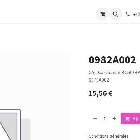
merie
Catalogue textile
Contactez-nous
+32
0982A002
CA - Cartouche BCI8PBK 
0979A002
15,56
€
Ajo
Conditions générales