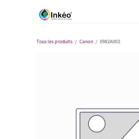
Se rendre au contenu
Accueil
Boutique
Impri
Tous les produits
Canon
0982A002