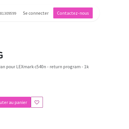
Se connecter
Contactez-nous
81309599
G
yan pour LEXmark c540n - return program - 1k
uter au panier
s