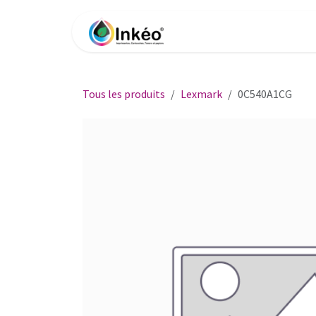
Se rendre au contenu
Accueil
Boutique
Impri
Tous les produits
Lexmark
0C540A1CG