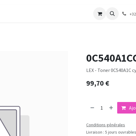
merie
Catalogue textile
Contactez-nous
+32
0C540A1C
LEX - Toner 0C540A1C c
99,70
€
Ajo
Conditions générales
Livraison : 5 jours ouvrable