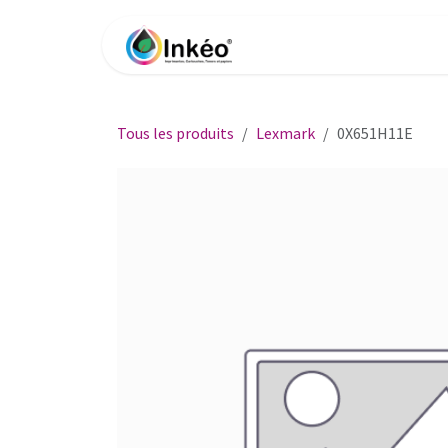
Se rendre au contenu
Accueil
Boutique
Impri
Tous les produits
Lexmark
0X651H11E