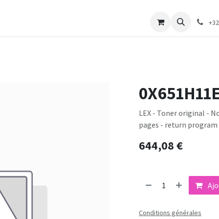
merie
Catalogue textile
Contactez-nous
+32
0X651H11
LEX - Toner original - N
pages - return program
644,08
€
Ajo
Conditions générales