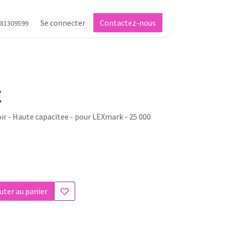
Se connecter
Contactez-nous
81309599
E
oir - Haute capacitee - pour LEXmark - 25 000
uter au panier