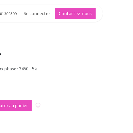
Se connecter
Contactez-nous
81309599
7
ox phaser 3450 - 5k
uter au panier
s