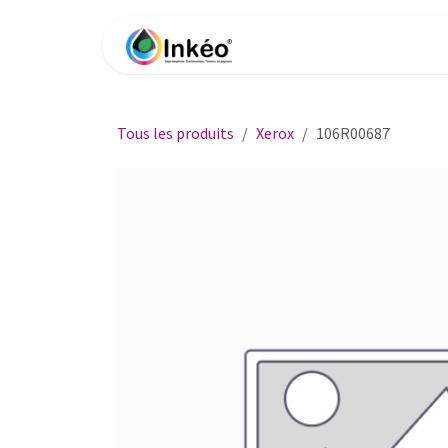
Se rendre au contenu
Accueil
Boutique
Impri
Tous les produits
Xerox
106R00687