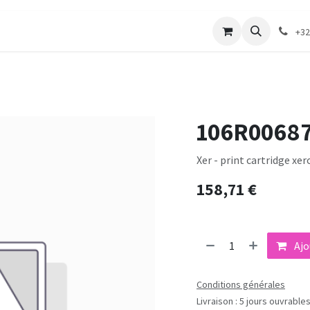
merie
Catalogue textile
Contactez-nous
+32
106R0068
Xer - print cartridge xer
158,71
€
Ajo
Conditions générales
Livraison : 5 jours ouvrable