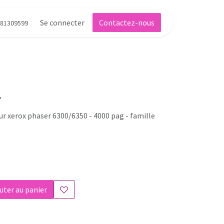
Se connecter
Contactez-nous
81309599
4
r xerox phaser 6300/6350 - 4000 pag - famille
uter au panier