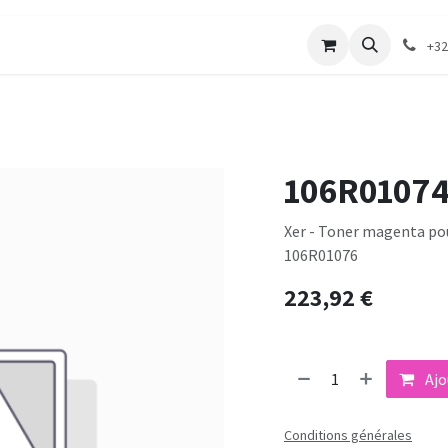
merie
Catalogue textile
Contactez-nous
+32
106R0107
Xer - Toner magenta pou
106R01076
223,92
€
Ajo
Conditions générales