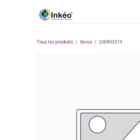
Se rendre au contenu
Accueil
Boutique
Impri
Tous les produits
Xerox
106R01074