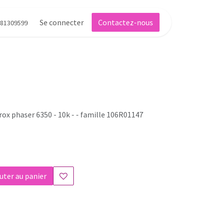
Se connecter
Contactez-nous
81309599
rox phaser 6350 - 10k - - famille 106R01147
uter au panier
s