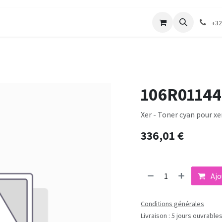
merie
Catalogue textile
Contactez-nous
+32
106R01144
Xer - Toner cyan pour xe
336,01
€
Ajo
Conditions générales
Livraison : 5 jours ouvrable