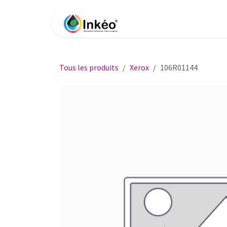
Se rendre au contenu
Accueil
Boutique
Impri
Tous les produits
Xerox
106R01144