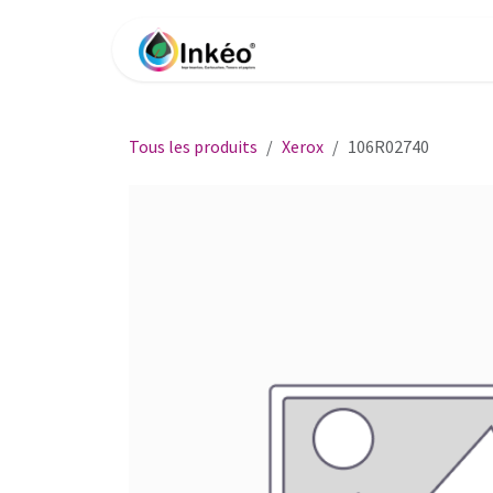
Se rendre au contenu
Accueil
Boutique
Impri
Tous les produits
Xerox
106R02740