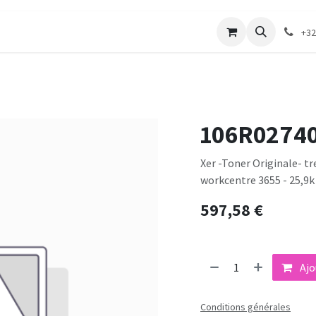
merie
Catalogue textile
Contactez-nous
+32
106R0274
Xer -Toner Originale- tr
workcentre 3655 - 25,9k
597,58
€
Ajo
Conditions générales