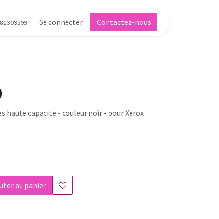
Se connecter
Contactez-nous
81309599
0
es haute capacite - couleur noir - pour Xerox
uter au panier