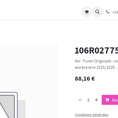
merie
Catalogue textile
Contactez-nous
+32
106R0277
Xer -Toner Originale- co
workcentre 3215/3225 - 
88,16
€
Ajo
Conditions générales