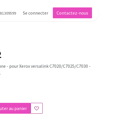
Se connecter
Contactez-nous
81309599
2
aune - pour Xerox versalink C7020/C7025/C7030 -
1
uter au panier