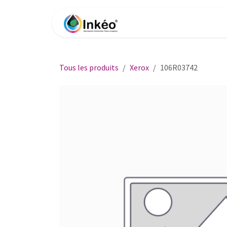
Se rendre au contenu
Accueil
Boutique
Impri
Tous les produits
Xerox
106R03742