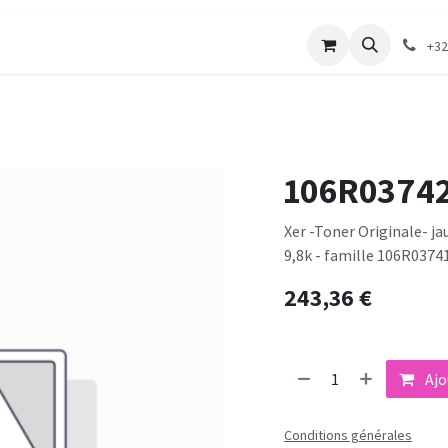
merie
Catalogue textile
Contactez-nous
+32
106R0374
Xer -Toner Originale- j
9,8k - famille 106R0374
243,36
€
Ajo
Conditions générales