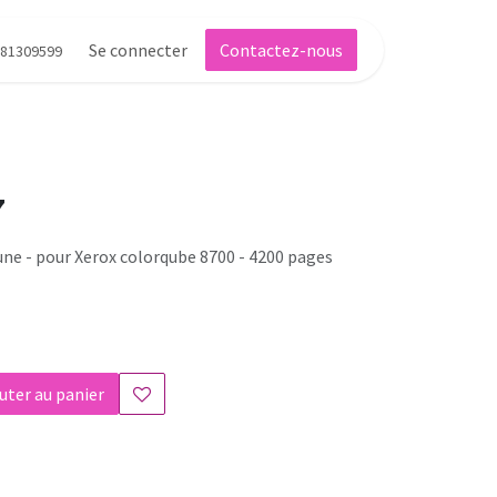
Se connecter
Contactez-nous
81309599
7
jaune - pour Xerox colorqube 8700 - 4200 pages
uter au panier
s