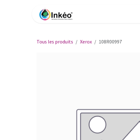
Se rendre au contenu
Accueil
Boutique
Impri
Tous les produits
Xerox
108R00997