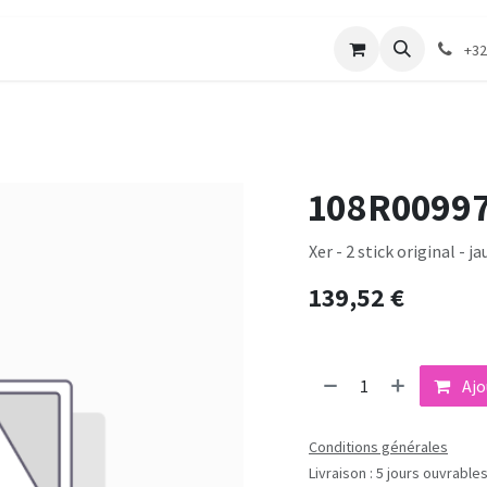
merie
Catalogue textile
Contactez-nous
+32
108R0099
Xer - 2 stick original - 
139,52
€
Ajo
Conditions générales
Livraison : 5 jours ouvrable