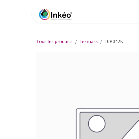
Se rendre au contenu
Accueil
Boutique
Impri
Tous les produits
Lexmark
10B042K