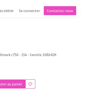
Se connecter
Contactez-nous
81309599
EXmark c750 - 15k - famille 10B042K
uter au panier
s