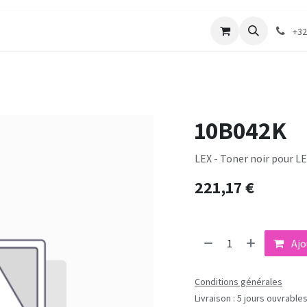
merie
Catalogue textile
Contactez-nous
+32
10B042K
LEX - Toner noir pour L
221,17
€
Ajo
Conditions générales
Livraison : 5 jours ouvrable