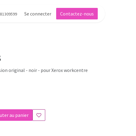
Se connecter
Contactez-nous
81309599
3
ion original - noir - pour Xerox workcentre
uter au panier