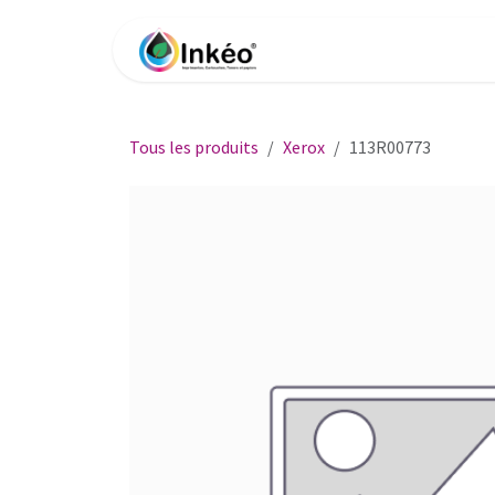
Se rendre au contenu
Accueil
Boutique
Impri
Tous les produits
Xerox
113R00773