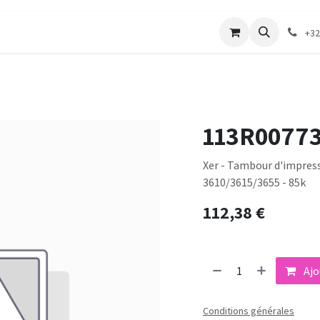
merie
Catalogue textile
Contactez-nous
+32
113R0077
Xer - Tambour d'impress
3610/3615/3655 - 85k
112,38
€
Ajo
Conditions générales