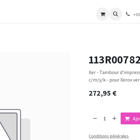
merie
Catalogue textile
Contactez-nous
+32
113R0078
Xer - Tambour d'impress
c/m/y/k - pour Xerox ve
272,95
€
Ajo
Conditions générales