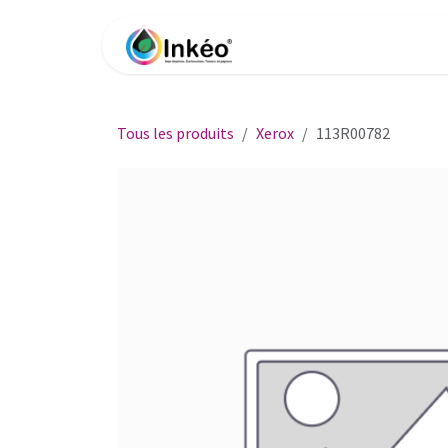
Se rendre au contenu
Accueil
Boutique
Impri
Tous les produits
Xerox
113R00782