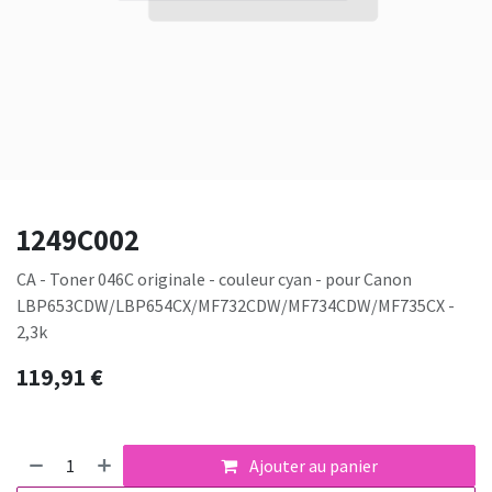
1249C002
CA - Toner 046C originale - couleur cyan - pour Canon
LBP653CDW/LBP654CX/MF732CDW/MF734CDW/MF735CX -
2,3k
119,91
€
Ajouter au panier