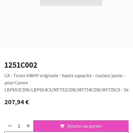
1251C002
CA - Toner 046HY originale - haute capacite - couleur jaune -
pour Canon
LBP653CDW/LBP654CX/MF732CDW/MF734CDW/MF735CX - 5k
207,94
€
Ajouter au panier