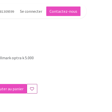
Se connecter
Contactez-nous
81309599
EXmark optra k 5.000
uter au panier
s