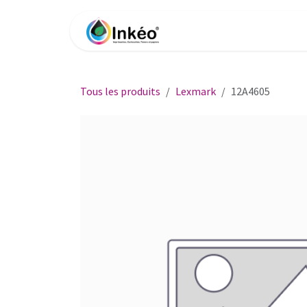
Se rendre au contenu
Accueil
Boutique
Impri
Tous les produits
Lexmark
12A4605