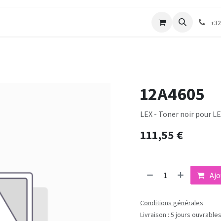
merie
Catalogue textile
Contactez-nous
+32
12A4605
LEX - Toner noir pour L
111,55
€
Ajo
Conditions générales
Livraison : 5 jours ouvrable