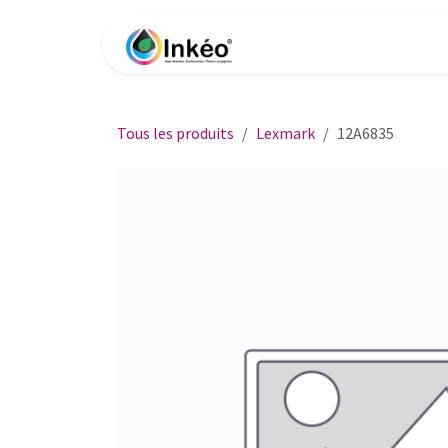
Se rendre au contenu
Accueil
Boutique
Impri
Tous les produits
Lexmark
12A6835