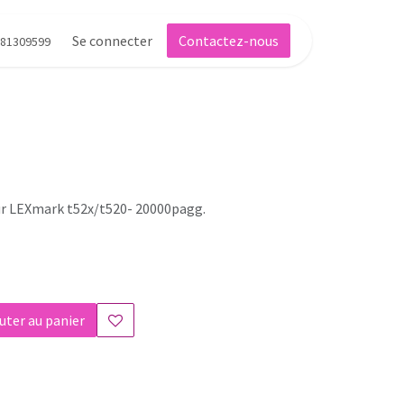
Se connecter
Contactez-nous
81309599
ur LEXmark t52x/t520- 20000pagg.
uter au panier
s