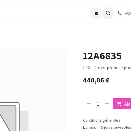
merie
Catalogue textile
Contactez-nous
+32
12A6835
LEX - Toner prebate po
440,06
€
Ajo
Conditions générales
Livraison : 5 jours ouvrable