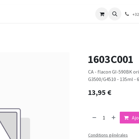
merie
Catalogue textile
Contactez-nous
+32
1603C001
CA - flacon GI-590BK or
G3500/G4510 - 135ml - 
13,95
€
Ajo
Conditions générales