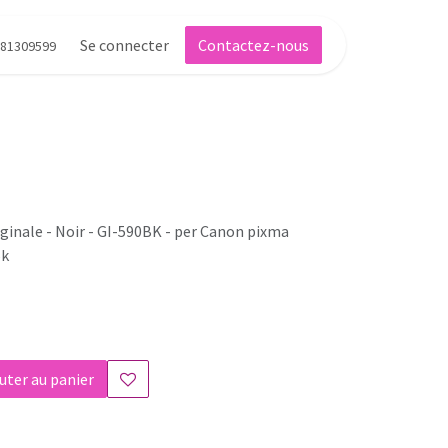
Se connecter
Contactez-nous
81309599
iginale - Noir - GI-590BK - per Canon pixma
6k
uter au panier