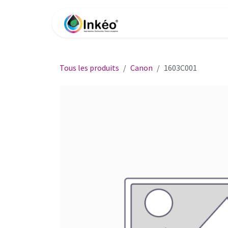
Se rendre au contenu
Accueil
Boutique
Impri
Tous les produits
Canon
1603C001