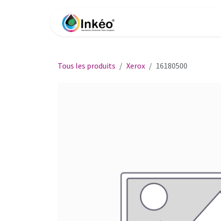
Se rendre au contenu
Accueil
Boutique
Impri
Tous les produits
Xerox
16180500