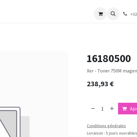
merie
Catalogue textile
Contactez-nous
+32
16180500
Xer - Toner 750M magent
238,93
€
Ajo
Conditions générales
Livraison : 5 jours ouvrable