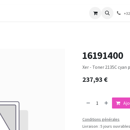
merie
Catalogue textile
Contactez-nous
+32
16191400
Xer - Toner 2135C cyan 
237,93
€
Ajo
Conditions générales
Livraison : 5 jours ouvrable