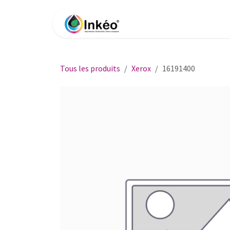
Se rendre au contenu
Accueil
Boutique
Impri
Tous les produits
Xerox
16191400