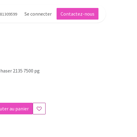
Se connecter
Contactez-nous
81309599
phaser 2135 7500 pg
uter au panier
s