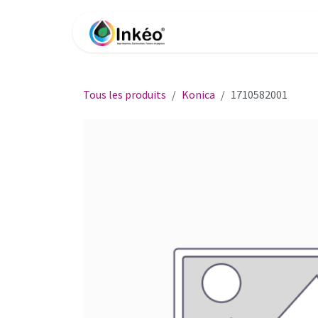
Se rendre au contenu
Accueil
Boutique
Impri
Tous les produits
Konica
1710582001