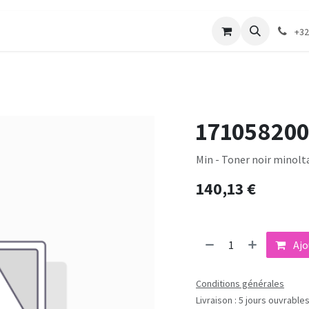
merie
Catalogue textile
Contactez-nous
+32
171058200
Min - Toner noir minolt
140,13
€
Ajo
Conditions générales
Livraison : 5 jours ouvrable