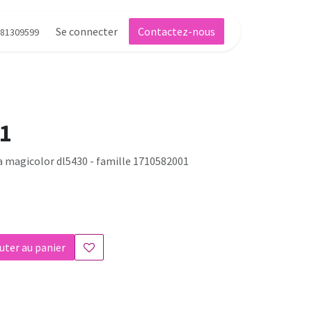
Se connecter
Contactez-nous
81309599
1
a magicolor dl5430 - famille 1710582001
uter au panier
s