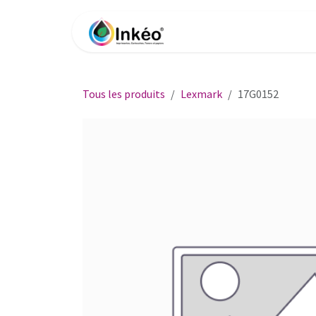
Se rendre au contenu
Accueil
Boutique
Impri
Tous les produits
Lexmark
17G0152