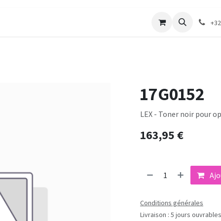
merie
Catalogue textile
Contactez-nous
+32
17G0152
LEX - Toner noir pour o
163,95
€
Ajo
Conditions générales
Livraison : 5 jours ouvrable