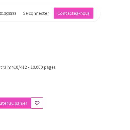
Se connecter
Contactez-nous
81309599
ptra m410/412 - 10.000 pages
uter au panier
s