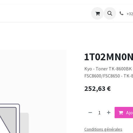
merie
Catalogue textile
Contactez-nous
+32
1T02MN0N
Kyo - Toner TK-8600BK o
FSC8600/FSC8650 - TK-8
252,63
€
Ajo
Conditions générales