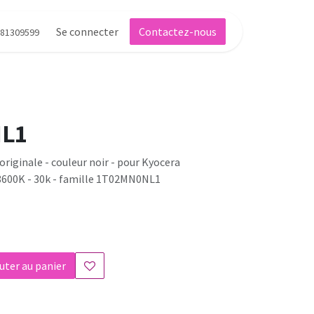
Se connecter
Contactez-nous
81309599
L1
riginale - couleur noir - pour Kyocera
600K - 30k - famille 1T02MN0NL1
uter au panier