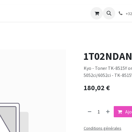
merie
Catalogue textile
Contactez-nous
+32
1T02NDAN
Kyo - Toner TK-8515Y ori
5052ci/6052ci - TK-8515
180,02
€
Ajo
Conditions générales