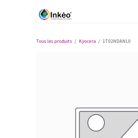
Se rendre au contenu
Accueil
Boutique
Impri
Tous les produits
Kyocera
1T02NDANL0