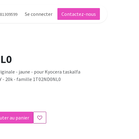
Se connecter
Contactez-nous
81309599
L0
ginale - jaune - pour Kyocera taskalfa
Y - 20k - famille 1T02ND0NL0
uter au panier