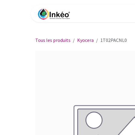
Se rendre au contenu
Accueil
Boutique
Impri
Tous les produits
Kyocera
1T02PACNL0