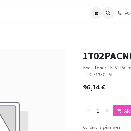
merie
Catalogue textile
Contactez-nous
+32
1T02PACN
Kyo - Toner TK-5135C ori
- TK-5135C - 5k
96,14
€
Ajo
Conditions générales