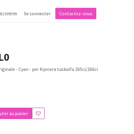
Se connecter
Contactez-nous
81309599
L0
ginale - Cyan - per Kyocera taskalfa 265ci/266ci
uter au panier