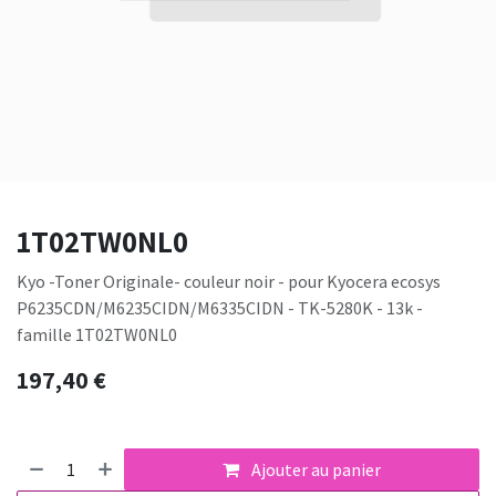
1T02TW0NL0
Kyo -Toner Originale- couleur noir - pour Kyocera ecosys
P6235CDN/M6235CIDN/M6335CIDN - TK-5280K - 13k -
famille 1T02TW0NL0
197,40
€
Ajouter au panier