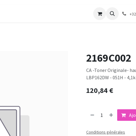
merie
Catalogue textile
Contactez-nous
+32
2169C002
CA -Toner Originale- hau
LBP162DW - 051H - 4,1k
120,84
€
Ajo
Conditions générales