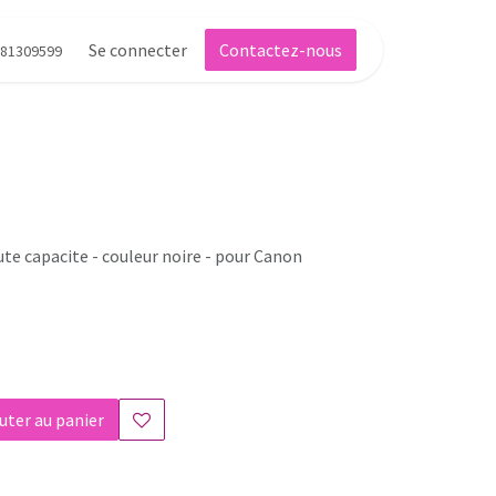
Se connecter
Contactez-nous
81309599
te capacite - couleur noire - pour Canon
uter au panier