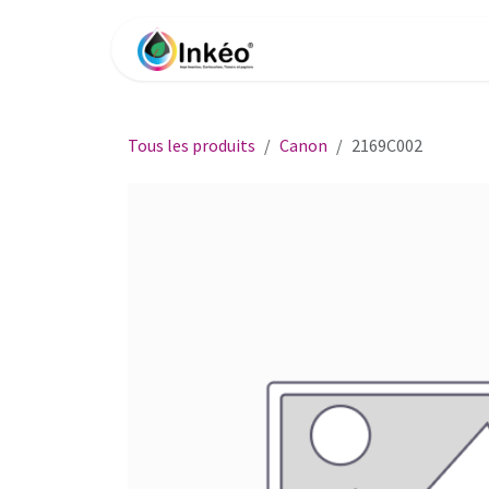
Se rendre au contenu
Accueil
Boutique
Impri
Tous les produits
Canon
2169C002