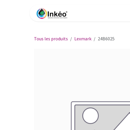
Se rendre au contenu
Accueil
Boutique
Impri
Tous les produits
Lexmark
24B6025