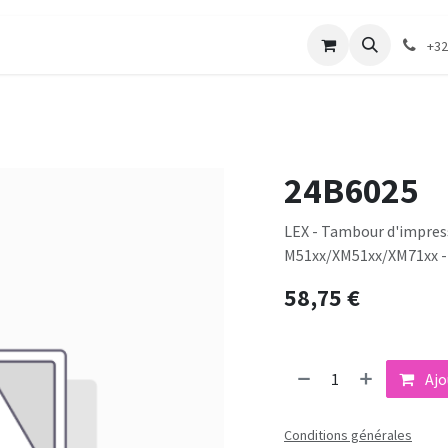
merie
Catalogue textile
Contactez-nous
+32
24B6025
LEX - Tambour d'impress
M51xx/XM51xx/XM71xx -
58,75
€
Ajo
Conditions générales