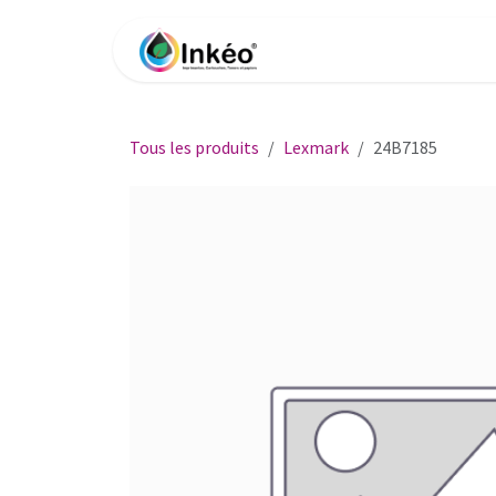
Se rendre au contenu
Accueil
Boutique
Impri
Tous les produits
Lexmark
24B7185