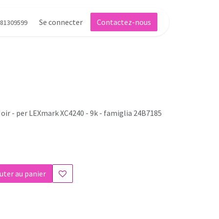
Se connecter
Contactez-nous
81309599
Noir - per LEXmark XC4240 - 9k - famiglia 24B7185
uter au panier
s