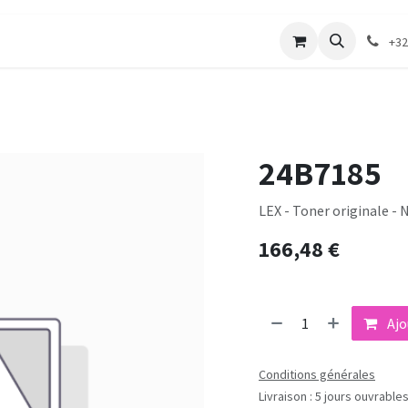
merie
Catalogue textile
Contactez-nous
+32
24B7185
LEX - Toner originale - 
166,48
€
Ajo
Conditions générales
Livraison : 5 jours ouvrable