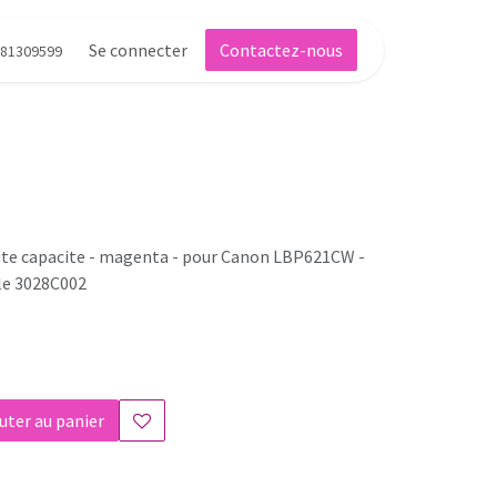
Se connecter
Contactez-nous
81309599
aute capacite - magenta - pour Canon LBP621CW -
lle 3028C002
uter au panier