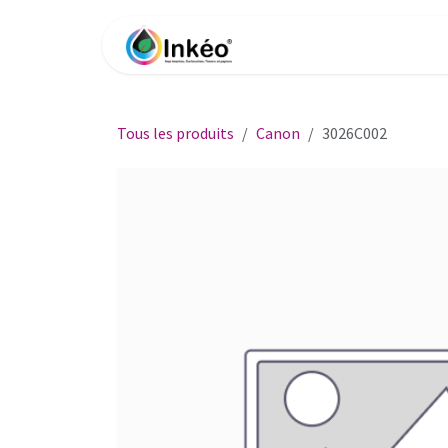
Se rendre au contenu
Accueil
Boutique
Impri
Tous les produits
Canon
3026C002