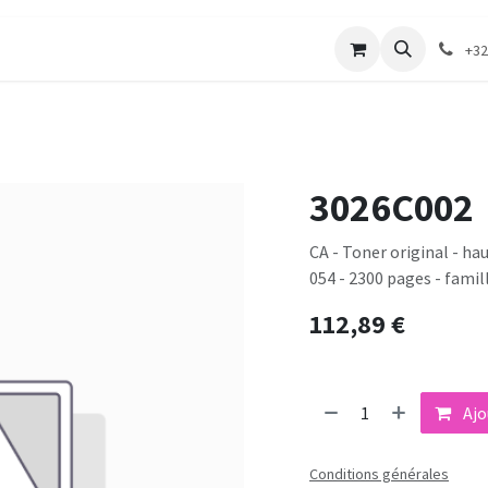
merie
Catalogue textile
Contactez-nous
+32
3026C002
CA - Toner original - h
054 - 2300 pages - fami
112,89
€
Ajo
Conditions générales